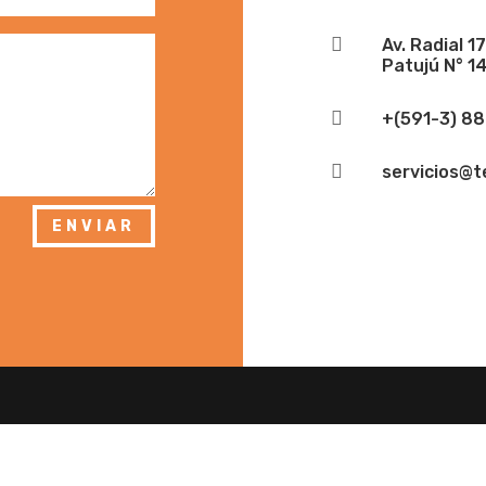

Av. Radial 1
Patujú N° 1

+(591-3) 8

servicios@te
ENVIAR