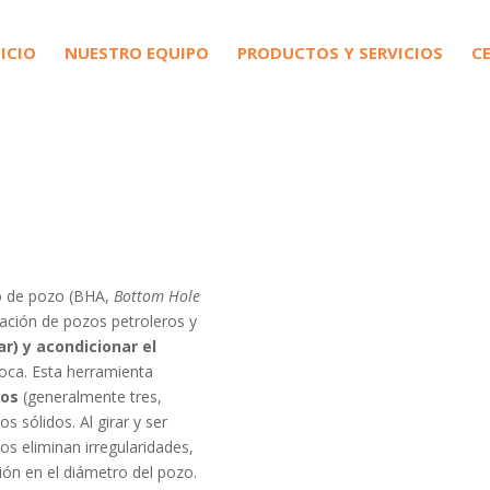
NICIO
NUESTRO EQUIPO
PRODUCTOS Y SERVICIOS
C
o de pozo (BHA,
Bottom
Hole
ración de pozos petroleros y
ar) y acondicionar el
oca. Esta herramienta
dos
(generalmente tres,
sólidos. Al girar y ser
os eliminan irregularidades,
ción en el diámetro del pozo.