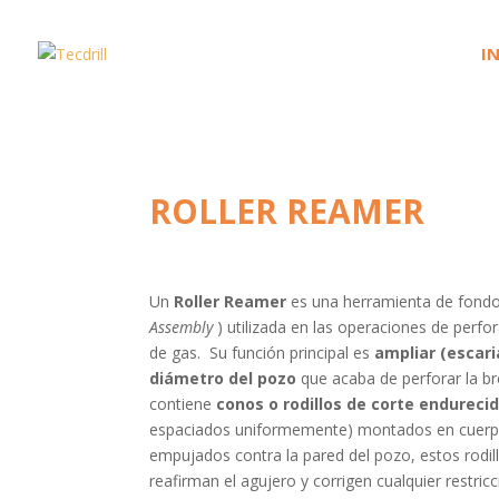
I
ROLLER REAMER
Un
Roller
Reamer
es una herramienta de fond
Assembly
) utilizada en las operaciones de perfo
de gas. Su función principal es
ampliar (escari
diámetro del pozo
que acaba de perforar la br
contiene
conos o rodillos de corte endureci
espaciados uniformemente) montados en cuerpos 
empujados contra la pared del pozo, estos rodill
reafirman el agujero y corrigen cualquier restric