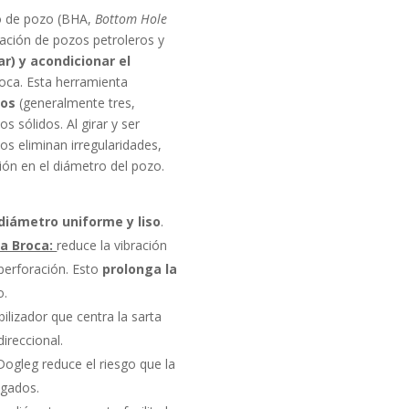
o de pozo (BHA,
Bottom
Hole
ración de pozos petroleros y
ar) y acondicionar el
oca. Esta herramienta
dos
(generalmente tres,
sólidos. Al girar y ser
os eliminan irregularidades,
ción en el diámetro del pozo.
diámetro uniforme y liso
.
la Broca:
reduce la vibración
 perforación. Esto
prolonga la
o.
lizador que centra la sarta
ireccional.
 Dogleg reduce el riesgo que la
egados.