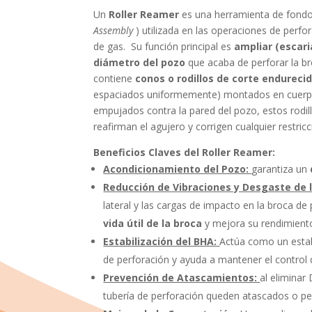
Un
Roller
Reamer
es una herramienta de fond
Assembly
) utilizada en las operaciones de perfo
de gas. Su función principal es
ampliar (escari
diámetro del pozo
que acaba de perforar la br
contiene
conos o rodillos de corte endureci
espaciados uniformemente) montados en cuerpos 
empujados contra la pared del pozo, estos rodill
reafirman el agujero y corrigen cualquier restric
Beneficios Claves del
Roller
Reamer:
Acondicionamiento del Pozo:
garantiza un
Reducción de Vibraciones y Desgaste de 
lateral y las cargas de impacto en la broca de
vida útil de la broca
y mejora su rendimient
Estabilización del BHA:
Actúa como un estabi
de perforación y ayuda a mantener el control d
Prevención de Atascamientos:
al eliminar
tubería de perforación queden atascados o p